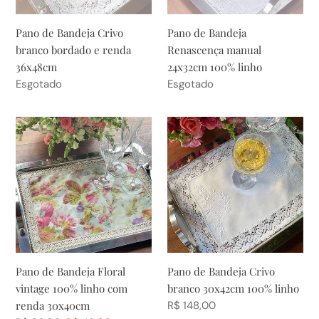
renda
linho
36x48cm
Pano de Bandeja Crivo
Pano de Bandeja
branco bordado e renda
Renascença manual
36x48cm
24x32cm 100% linho
Preço
Esgotado
Preço
Esgotado
normal
normal
Pano
Pano
de
de
Bandeja
Bandeja
Floral
Crivo
vintage
branco
100%
30x42cm
linho
100%
com
linho
renda
Pano de Bandeja Floral
Pano de Bandeja Crivo
30x40cm
vintage 100% linho com
branco 30x42cm 100% linho
renda 30x40cm
Preço
R$ 148,00