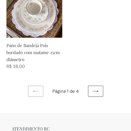
Pois
bordado
com
matame
25cm
diâmetro
Pano de Bandeja Pois
bordado com matame 25cm
diâmetro
Preço
R$ 38,00
normal
Página 1 de 4
PÁGINA
PRÓXIMA
ANTERIOR
PÁGINA
ATENDIMENTO RC