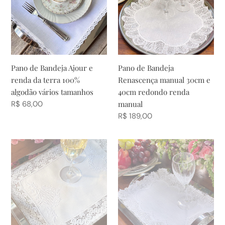
Ajour
Renascença
:
e
manual
renda
30cm
da
e
terra
40cm
100%
redondo
Pano de Bandeja Ajour e
Pano de Bandeja
algodão
renda
renda da terra 100%
Renascença manual 30cm e
vários
manual
algodão vários tamanhos
40cm redondo renda
tamanhos
Preço
R$ 68,00
manual
normal
Preço
R$ 189,00
normal
Pano
Pano
de
de
Bandeja
Bandeja
Crivo
Renascença
branco
manual
bordado
24x32cm
e
100%