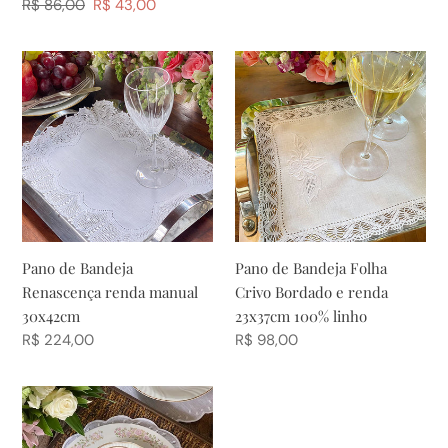
normal
Preço
R$ 86,00
Preço
R$ 43,00
normal
promocional
Pano
Pano
de
de
Bandeja
Bandeja
Renascença
Folha
renda
Crivo
manual
Bordado
30x42cm
e
renda
23x37cm
Pano de Bandeja
Pano de Bandeja Folha
100%
Renascença renda manual
Crivo Bordado e renda
linho
30x42cm
23x37cm 100% linho
Preço
R$ 224,00
Preço
R$ 98,00
normal
normal
Pano
de
Bandeja