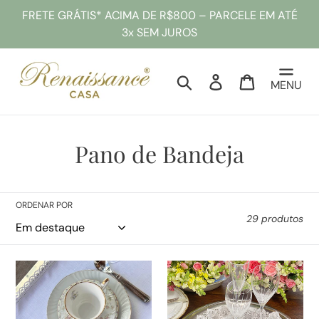
Pular
FRETE GRÁTIS* ACIMA DE R$800 – PARCELE EM ATÉ
para
3x SEM JUROS
o
conteúdo
Pesquisar
Entrar
Sacola
MENU
C
Pano de Bandeja
o
l
ORDENAR POR
29 produtos
e
ç
Pano
Pano
ã
de
de
Bandeja
Bandeja
o