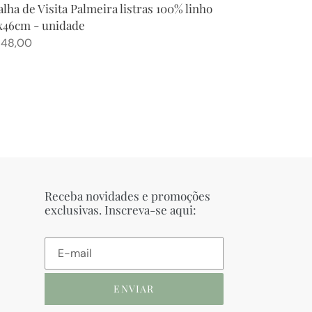
lha de Visita Palmeira listras 100% linho
x46cm - unidade
eço
 48,00
rmal
Receba novidades e promoções
exclusivas. Inscreva-se aqui:
ENVIAR