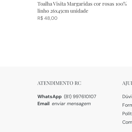
Toalha Visita Margaridas cor rosas 100%
linho 26x45cm unidade
Preço
R$ 48,00
normal
ATENDIMENTO RC
AJU
WhatsApp
(81) 997610107
Dúvi
Email
enviar mensagem
For
Polí
Com