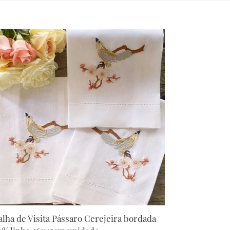
alha
ita
ssaro
ejeira
rdada
0%
ho
x45cm
idade
alha de Visita Pássaro Cerejeira bordada