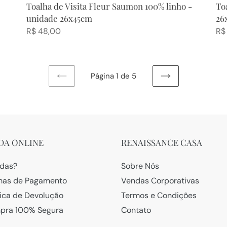
Toalha de Visita Fleur Saumon 100% linho -
Toa
unidade 26x45cm
26
Preço
R$ 48,00
Pr
R$
normal
no
Página 1 de 5
PÁGINA
PRÓXIMA
ANTERIOR
PÁGINA
DA ONLINE
RENAISSANCE CASA
das?
Sobre Nós
mas de Pagamento
Vendas Corporativas
tica de Devolução
Termos e Condições
pra 100% Segura
Contato