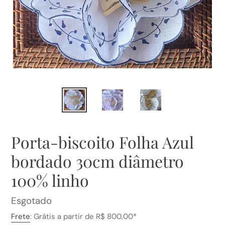
Porta-biscoito Folha Azul
bordado 30cm diâmetro
100% linho
Preço
Esgotado
normal
Frete
: Grátis a partir de R$ 800,00*