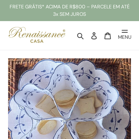
Pular
FRETE GRÁTIS* ACIMA DE R$800 – PARCELE EM ATÉ
para
3x SEM JUROS
o
conteúdo
Pesquisar
Entrar
Sacola
MENU