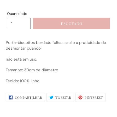
Quantidade
ESGOTADO
Porta-biscoitos bordado folhas azul e a praticidade de
desmontar quando
não está em uso.
Tamanho: 30cm de diâmetro
Tecido: 100% linho
COMPARTILHAR
TWEETAR
PIN
COMPARTILHAR
TWEETAR
PINTEREST
NO
NO
FACEBOOK
PINTERE