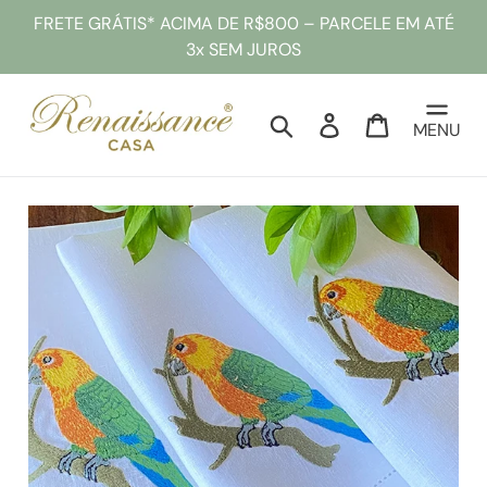
Pular
FRETE GRÁTIS* ACIMA DE R$800 – PARCELE EM ATÉ
para
3x SEM JUROS
o
conteúdo
Pesquisar
Entrar
Sacola
MENU