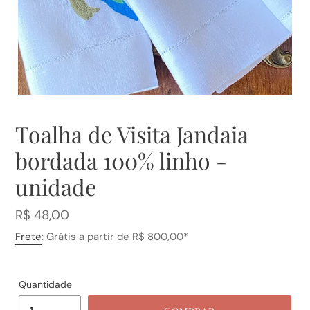
Toalha de Visita Jandaia
bordada 100% linho -
unidade
Preço
R$ 48,00
normal
Frete
: Grátis a partir de R$ 800,00*
Quantidade