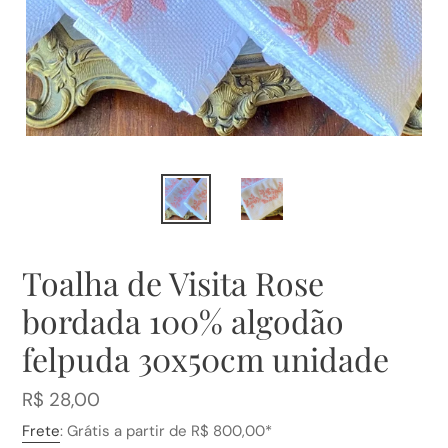
Toalha de Visita Rose
bordada 100% algodão
felpuda 30x50cm unidade
Preço
R$ 28,00
normal
Frete
: Grátis a partir de R$ 800,00*