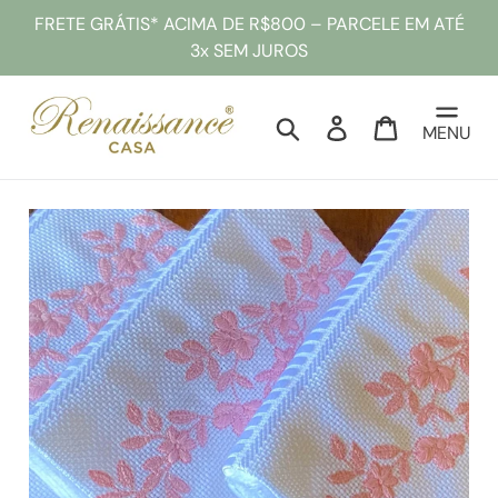
Pular
FRETE GRÁTIS* ACIMA DE R$800 – PARCELE EM ATÉ
para
3x SEM JUROS
o
conteúdo
Pesquisar
Entrar
Sacola
MENU