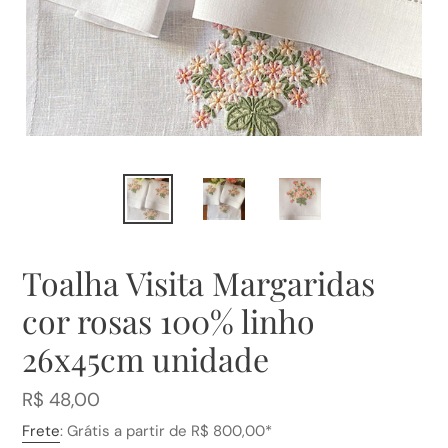
Toalha Visita Margaridas
cor rosas 100% linho
26x45cm unidade
Preço
R$ 48,00
normal
Frete
: Grátis a partir de R$ 800,00*