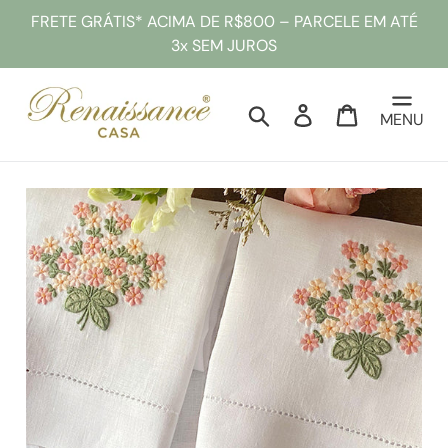
Pular
FRETE GRÁTIS* ACIMA DE R$800 – PARCELE EM ATÉ
para
3x SEM JUROS
o
conteúdo
Pesquisar
Entrar
Sacola
MENU